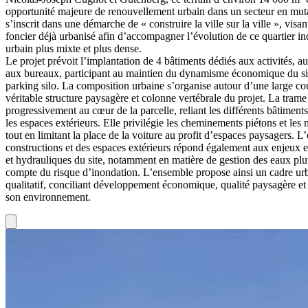
opportunité majeure de renouvellement urbain dans un secteur en muta
s’inscrit dans une démarche de « construire la ville sur la ville », visan
foncier déjà urbanisé afin d’accompagner l’évolution de ce quartier ind
urbain plus mixte et plus dense.
Le projet prévoit l’implantation de 4 bâtiments dédiés aux activités, 
aux bureaux, participant au maintien du dynamisme économique du sit
parking silo. La composition urbaine s’organise autour d’une large cou
véritable structure paysagère et colonne vertébrale du projet. La trame
progressivement au cœur de la parcelle, reliant les différents bâtiments
les espaces extérieurs. Elle privilégie les cheminements piétons et les
tout en limitant la place de la voiture au profit d’espaces paysagers. L
constructions et des espaces extérieurs répond également aux enjeux
et hydrauliques du site, notamment en matière de gestion des eaux pluv
compte du risque d’inondation. L’ensemble propose ainsi un cadre urba
qualitatif, conciliant développement économique, qualité paysagère et
son environnement.