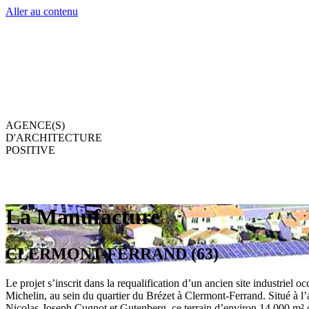
Aller au contenu
AGENCE(S)
D'ARCHITECTURE
POSITIVE
La Manufacture
CLERMONT-FERRAND (63)
Le projet s’inscrit dans la requalification d’un ancien site industriel oc
Michelin, au sein du quartier du Brézet à Clermont-Ferrand. Situé à l’
Nicolas-Joseph Cugnot et Gutenberg, ce terrain d’environ 14 000 m² 