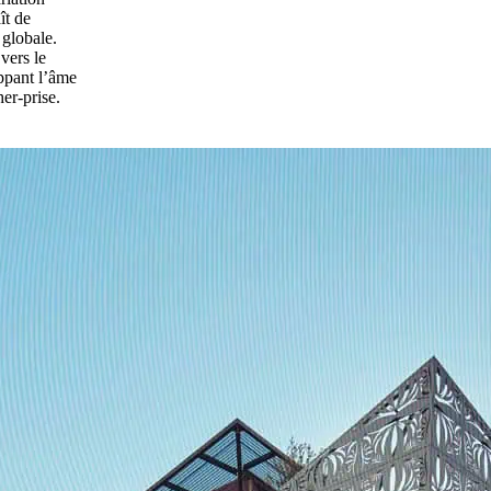
ît de
 globale.
vers le
ppant l’âme
er-prise.