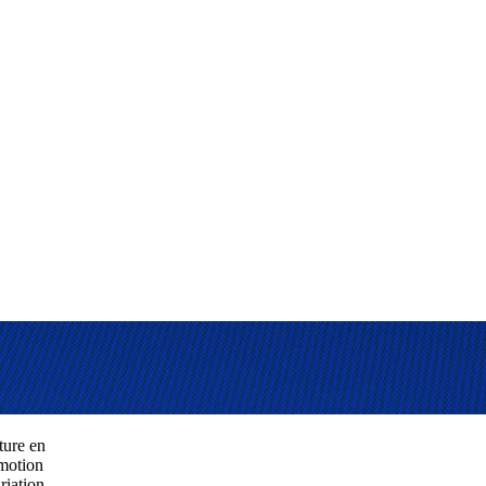
ture en
motion
riation