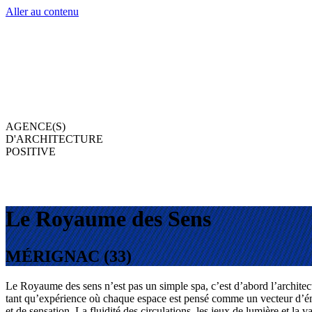
Aller au contenu
AGENCE(S)
D'ARCHITECTURE
POSITIVE
Le Royaume des Sens
MÉRIGNAC (33)
Le Royaume des sens n’est pas un simple spa, c’est d’abord l’architec
tant qu’expérience où chaque espace est pensé comme un vecteur d’é
et de sensation. La fluidité des circulations, les jeux de lumière et la va